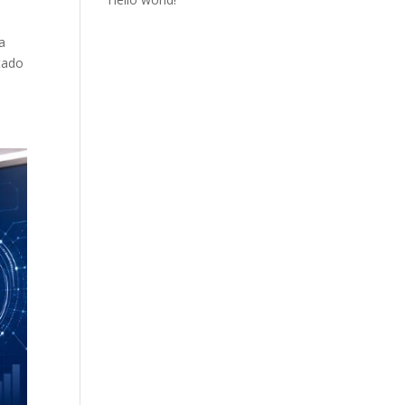
a
ntado