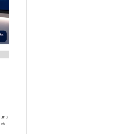
a una
ude,