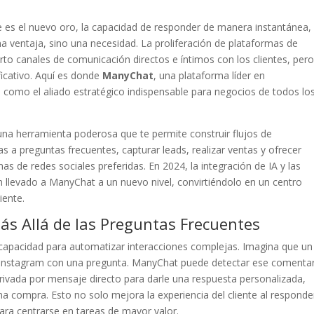
te es el nuevo oro, la capacidad de responder de manera instantánea,
na ventaja, sino una necesidad. La proliferación de plataformas de
o canales de comunicación directos e íntimos con los clientes, per
icativo. Aquí es donde
ManyChat
, una plataforma líder en
 como el aliado estratégico indispensable para negocios de todos lo
una herramienta poderosa que te permite construir flujos de
s a preguntas frecuentes, capturar leads, realizar ventas y ofrecer
mas de redes sociales preferidas. En 2024, la integración de IA y las
llevado a ManyChat a un nuevo nivel, convirtiéndolo en un centro
iente.
ás Allá de las Preguntas Frecuentes
 capacidad para automatizar interacciones complejas. Imagina que un
e Instagram con una pregunta. ManyChat puede detectar ese comentar
rivada por mensaje directo para darle una respuesta personalizada,
na compra. Esto no solo mejora la experiencia del cliente al responde
para centrarse en tareas de mayor valor.