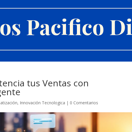
s Pacifico Di
tencia tus Ventas con
gente
atización
,
Innovación Tecnologica
|
0 Comentarios