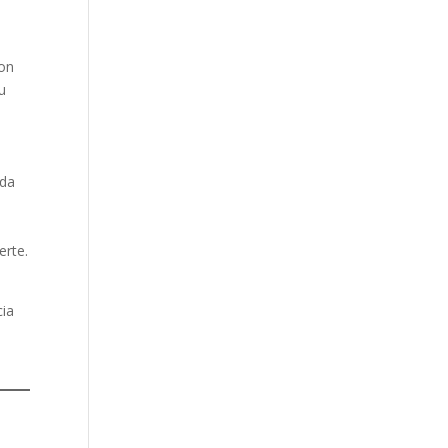
con
u
ada
erte.
cia