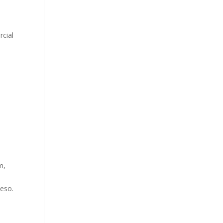
rcial
m,
ceso.
n