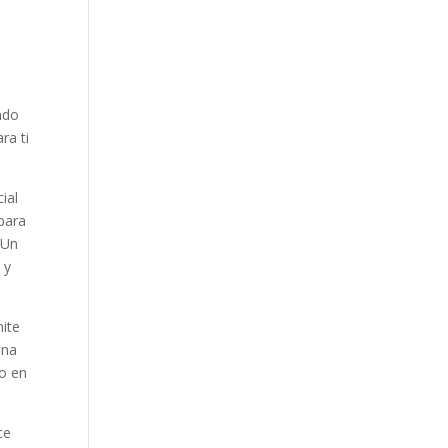
ndo
ra ti
ial
para
 Un
 y
ite
una
po en
ce