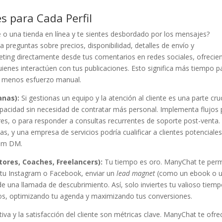
 para Cada Perfil
 una tienda en línea y te sientes desbordado por los mensajes?
 preguntas sobre precios, disponibilidad, detalles de envío y
ing directamente desde tus comentarios en redes sociales, ofrecie
ienes interactúen con tus publicaciones. Esto significa más tiempo pa
n menos esfuerzo manual.
anas):
Si gestionas un equipo y la atención al cliente es una parte cruc
pacidad sin necesidad de contratar más personal. Implementa flujos 
ores, o para responder a consultas recurrentes de soporte post-venta.
s, y una empresa de servicios podría cualificar a clientes potenciales
ram DM.
ores, Coaches, Freelancers):
Tu tiempo es oro. ManyChat te perm
 tu Instagram o Facebook, enviar un
lead magnet
(como un ebook o 
s de una llamada de descubrimiento. Así, solo inviertes tu valioso tiem
dos, optimizando tu agenda y maximizando tus conversiones.
tiva y la satisfacción del cliente son métricas clave. ManyChat te ofre