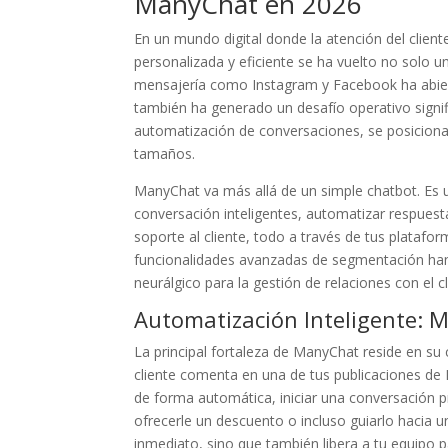
ManyChat en 2026
En un mundo digital donde la atención del clien
personalizada y eficiente se ha vuelto no solo u
mensajería como Instagram y Facebook ha abiert
también ha generado un desafío operativo signif
automatización de conversaciones, se posiciona
tamaños.
ManyChat va más allá de un simple chatbot. Es 
conversación inteligentes, automatizar respuesta
soporte al cliente, todo a través de tus platafor
funcionalidades avanzadas de segmentación han 
neurálgico para la gestión de relaciones con el cl
Automatización Inteligente: M
La principal fortaleza de ManyChat reside en su
cliente comenta en una de tus publicaciones d
de forma automática, iniciar una conversación p
ofrecerle un descuento o incluso guiarlo hacia u
inmediato, sino que también libera a tu equipo 