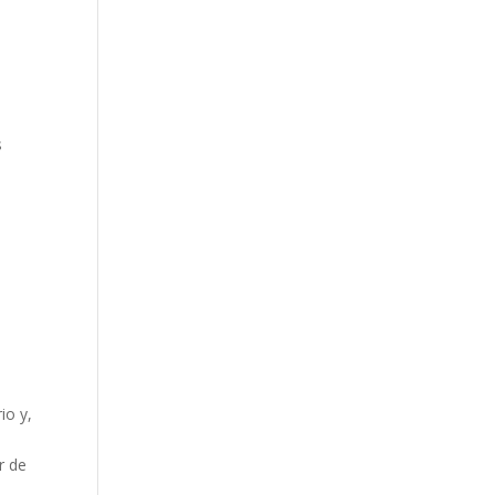
o
s
io y,
r de