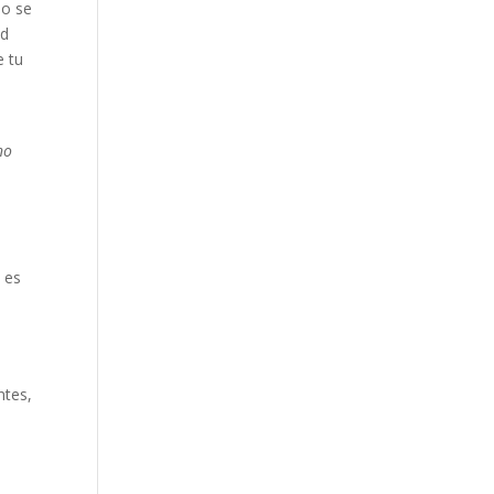
mo se
ad
e tu
no
 es
ntes,