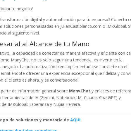
ionar tu negocio!
 transformación digital y automatización para tu empresa? Conecta 
rar soluciones personalizadas en JulianCastiblanco.com o IMKGlobal. S
cio al siguiente nivel.
esarial al Alcance de tu Mano
tivo, la capacidad de conectar de manera efectiva y eficiente con c
s como ManyChat no es solo seguir una tendencia, es invertir en la
 tu negocio. La automatización bien implementada se convierte en el
ermitiéndote ofrecer una experiencia excepcional que fideliza y convi
on el cliente es ahora, y es conversacional.
 partir de información general sobre
ManyChat
y enlaces de referen
n herramientas de IA (Gemini, NotebookLM, Claude, ChatGPT) y
s de IMKGlobal: Esperanza y Nubia Herrera.
logo de soluciones y mentoría de
AQUI
ciones digitales completas