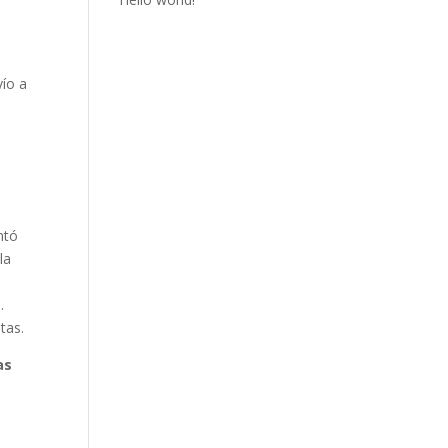
vío a
n
ntó
la
.
tas.
as