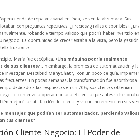
pera tienda de ropa artesanal en línea, se sentía abrumada. Sus
taban con preguntas repetitivas: ¿Precios? ¿Tallas disponibles? ¿En
manualmente, robándole tiempo valioso que podría haber invertido e
u negocio. La oportunidad de crecer estaba a la vista, pero la gestión
ella frustrante.
rincipio, María fue escéptica.
¿Una máquina podría realmente
s de sus clientes?
Sin embargo, la promesa de automatización y la
 de investigar. Descubrió
ManyChat
y, con un poco de guía, impleme
más frecuentes. En pocas semanas, la transformación fue asombrosa: 
 tiempo dedicado a las respuestas en un 70%, sus clientes obtenían
u negocio comenzó a operar con una eficiencia que antes solo soñaba
ién mejoró la satisfacción del cliente y vio un incremento en sus ven
e mensajes que podrían ser automatizados, perdiendo valios
on tus clientes?
ción Cliente-Negocio: El Poder de