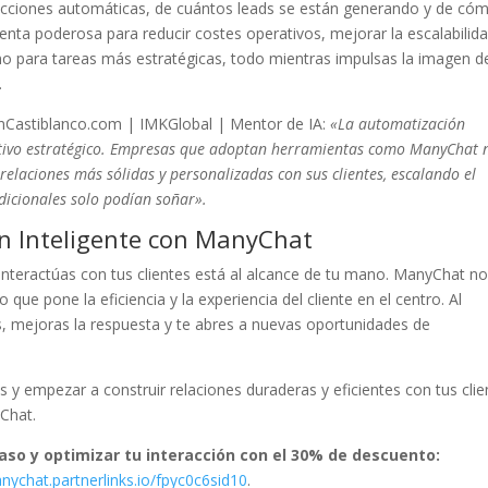
teracciones automáticas, de cuántos leads se están generando y de có
enta poderosa para reducir costes operativos, mejorar la escalabilid
ano para tareas más estratégicas, todo mientras impulsas la imagen d
.
anCastiblanco.com | IMKGlobal | Mentor de IA:
«La automatización
ativo estratégico. Empresas que adoptan herramientas como ManyChat 
relaciones más sólidas y personalizadas con sus clientes, escalando el
icionales solo podían soñar».
ón Inteligente con ManyChat
interactúas con tus clientes está al alcance de tu mano. ManyChat no
que pone la eficiencia y la experiencia del cliente en el centro. Al
s, mejoras la respuesta y te abres a nuevas oportunidades de
s y empezar a construir relaciones duraderas y eficientes con tus clie
Chat.
paso y optimizar tu interacción con el 30% de descuento:
nychat.partnerlinks.io/fpyc0c6sid10
.