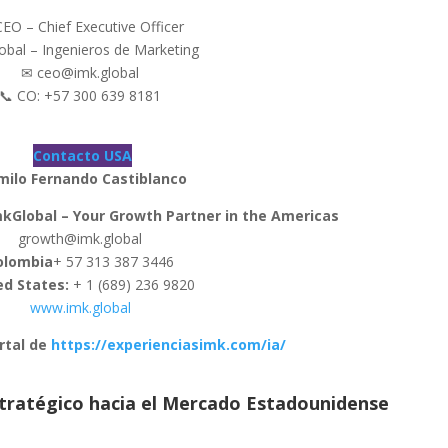
CEO – Chief Executive Officer
obal – Ingenieros de Marketing
✉ ceo@imk.global
📞 CO: +57 300 639 8181
Contacto USA
milo Fernando Castiblanco
mkGlobal – Your Growth Partner in the Americas
growth@imk.global
olombia
+ 57 313 387 3446
ed States:
+ 1 (689) 236 9820
www.imk.global
rtal de
https://experienciasimk.com/ia/
stratégico hacia el Mercado Estadounidense