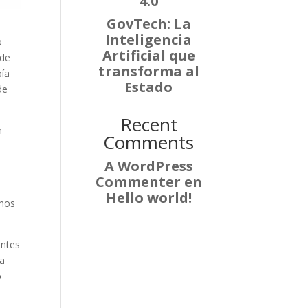
4.0
GovTech: La
Inteligencia
o
Artificial que
 de
transforma al
bía
Estado
de
Recent
n
Comments
A WordPress
Commenter
en
Hello world!
anos
entes
na
o