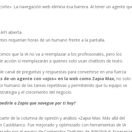
 corte». La navegación web elimina esa barrera. Al tener un agente qu
API abierta.
ntes requerían horas de un humano frente a la pantalla.
cimos que la IA no va a reemplazar a los profesionales, pero los
e acción sí reemplazarán a quienes solo usan chatbots de texto.
mple canal de preguntas y respuestas para convertirse en una fuerza
os de un agente con «ojos» en la web como Zapia Max,
no solo
or humano de las tareas repetitivas y permitiendo que tu equipo se
strategia y el crecimiento del negocio.
pedirle a Zapia que navegue por ti hoy?
partir de la columna de opinión y análisis «Zapia Max: Más allá del
ián Castiblanco. Fue mejorado y optimizado con herramientas de IA
sado por el equipo de Contenidos Digitales de IMKGlobal: Esperanza