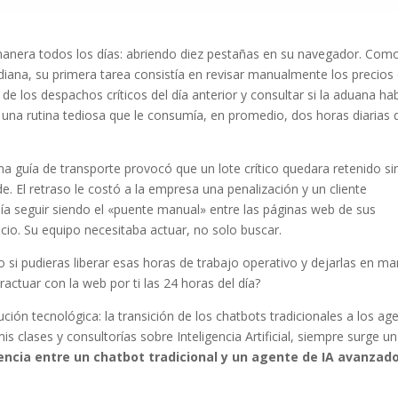
manera todos los días: abriendo diez pestañas en su navegador. Com
diana, su primera tarea consistía en revisar manualmente los precios
de los despachos críticos del día anterior y consultar si la aduana ha
una rutina tediosa que le consumía, en promedio, dos horas diarias 
na guía de transporte provocó que un lote crítico quedara retenido si
de. El retraso le costó a la empresa una penalización y un cliente
día seguir siendo el «puente manual» entre las páginas web de sus
io. Su equipo necesitaba actuar, no solo buscar.
o si pudieras liberar esas horas de trabajo operativo y dejarlas en m
actuar con la web por ti las 24 horas del día?
ción tecnológica: la transición de los chatbots tradicionales a los ag
lases y consultorías sobre Inteligencia Artificial, siempre surge u
erencia entre un chatbot tradicional y un agente de IA avanzad