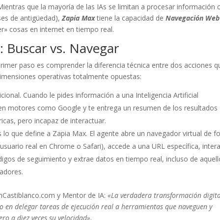
ientras que la mayoría de las IAs se limitan a procesar información 
ses de antigüedad),
Zapia Max
tiene la capacidad de
Navegación Web
r» cosas en internet en tiempo real.
: Buscar vs. Navegar
primer paso es comprender la diferencia técnica entre dos acciones q
imensiones operativas totalmente opuestas:
icional. Cuando le pides información a una Inteligencia Artificial
a en motores como Google y te entrega un resumen de los resultados
icas, pero incapaz de interactuar.
 lo que define a Zapia Max. El agente abre un navegador virtual de 
uario real en Chrome o Safari), accede a una URL específica, inter
igos de seguimiento y extrae datos en tiempo real, incluso de aquel
adores.
anCastiblanco.com y Mentor de IA:
«La verdadera transformación digit
o en delegar tareas de ejecución real a herramientas que naveguen y
ro a diez veces su velocidad».