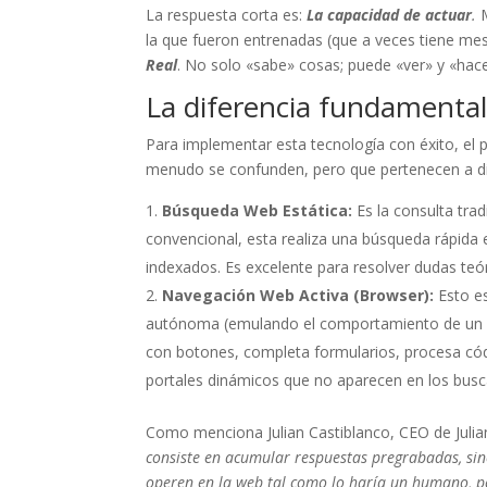
La respuesta corta es:
La capacidad de actuar
.
M
la que fueron entrenadas (que a veces tiene me
Real
. No solo «sabe» cosas; puede «ver» y «hace
La diferencia fundamental
Para implementar esta tecnología con éxito, el 
menudo se confunden, pero que pertenecen a d
Búsqueda Web Estática:
Es la consulta trad
convencional, esta realiza una búsqueda rápid
indexados. Es excelente para resolver dudas teór
Navegación Web Activa (Browser):
Esto es
autónoma (emulando el comportamiento de un us
con botones, completa formularios, procesa cód
portales dinámicos que no aparecen en los busc
Como menciona Julian Castiblanco, CEO de Juli
consiste en acumular respuestas pregrabadas, sin
operen en la web tal como lo haría un humano, pe