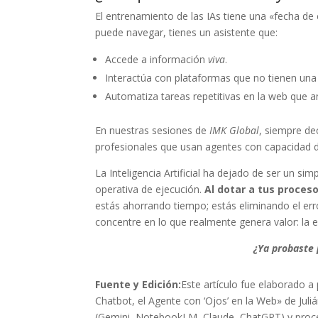
El entrenamiento de las IAs tiene una «fecha de
puede navegar, tienes un asistente que:
Accede a información
viva
.
Interactúa con plataformas que no tienen una 
Automatiza tareas repetitivas en la web que a
En nuestras sesiones de
IMK Global
, siempre de
profesionales que usan agentes con capacidad d
La Inteligencia Artificial ha dejado de ser un si
operativa de ejecución.
Al dotar a tus proces
estás ahorrando tiempo; estás eliminando el err
concentre en lo que realmente genera valor: la e
¿Ya probaste 
Fuente y Edición:
Este artículo fue elaborado a 
Chatbot, el Agente con ‘Ojos’ en la Web» de Jul
(Gemini, NotebookLM, Claude, ChatGPT) y proce