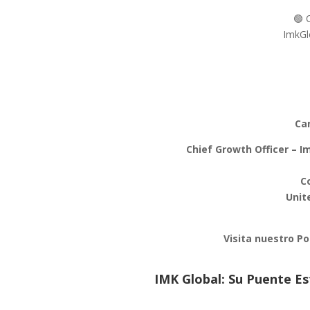
🟢 
ImkGl
Ca
Chief Growth Officer – I
C
Unit
Visita nuestro Po
IMK Global: Su Puente E