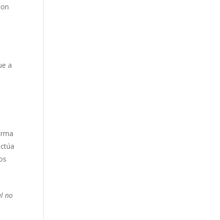
con
ue a
forma
actúa
los
al no